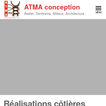
Skip
ATMA conception
to
MENU
Atelier, Territoires, Milieux, Architecture
the
content
Réalisations côtières